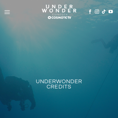
Μετάβαση
στο
περιεχόμενο
UNDERWONDER
CREDITS