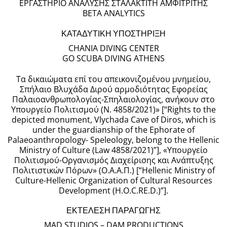
ΕΡΓΑΣΤΗΡΙΟ ΑΝΑΛΥΣΗΣ ΣΤΑΛΑΚΤΙΤΗ ΑΜΦΙΤΡΙΤΗΣ
BETA ANALYTICS
ΚΑΤΑΔΥΤΙΚΗ ΥΠΟΣΤΗΡΙΞΗ
CHANIA DIVING CENTER
GO SCUBA DIVING ATHENS
Τα δικαιώματα επί του απεικονιζομένου μνημείου,
Σπήλαιο Βλυχάδα Διρού αρμοδιότητας Εφορείας
Παλαιοανθρωπολογίας-Σπηλαιολογίας, ανήκουν στο
Υπουργείο Πολιτισμού (Ν. 4858/2021)» [“Rights to the
depicted monument, Vlychada Cave of Diros, which is
under the guardianship of the Ephorate of
Palaeoanthropology- Speleology, belong to the Hellenic
Ministry of Culture (Law 4858/2021)”], «Υπουργείο
Πολιτισμού-Οργανισμός Διαχείρισης και Ανάπτυξης
Πολιτιστικών Πόρων» (Ο.Α.Α.Π.) [“Hellenic Ministry of
Culture-Hellenic Organization of Cultural Resources
Development (H.O.C.RE.D.)”].
ΕΚΤΕΛΕΣΗ ΠΑΡΑΓΩΓΗΣ
MAD STUDIOS – DAM PRODUCTIONS