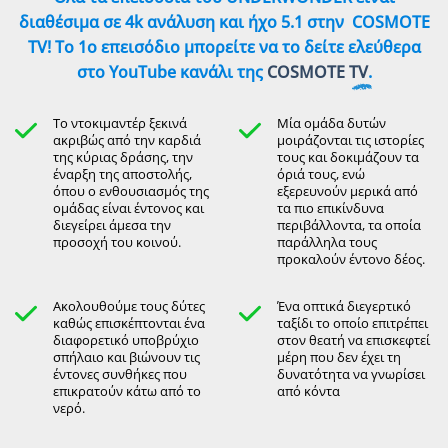
διαθέσιμα σε 4k ανάλυση και ήχο 5.1 στην
COSMOTE
TV! Το 1ο επεισόδιο μπορείτε να το δείτε ελεύθερα
στο YouTube κανάλι της
COSMOTE TV
.
Το ντοκιμαντέρ ξεκινά
Μία ομάδα δυτών
ακριβώς από την καρδιά
μοιράζονται τις ιστορίες
της κύριας δράσης, την
τους και δοκιμάζουν τα
έναρξη της αποστολής,
όριά τους, ενώ
όπου ο ενθουσιασμός της
εξερευνούν μερικά από
ομάδας είναι έντονος και
τα πιο επικίνδυνα
διεγείρει άμεσα την
περιβάλλοντα, τα οποία
προσοχή του κοινού.
παράλληλα τους
προκαλούν έντονο δέος.
Ακολουθούμε τους δύτες
Ένα οπτικά διεγερτικό
καθώς επισκέπτονται ένα
ταξίδι το οποίο επιτρέπει
διαφορετικό υποβρύχιο
στον θεατή να επισκεφτεί
σπήλαιο και βιώνουν τις
μέρη που δεν έχει τη
έντονες συνθήκες που
δυνατότητα να γνωρίσει
επικρατούν κάτω από το
από κόντα
νερό.