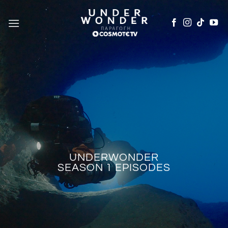
Μετάβαση
στο
περιεχόμενο
UNDERWONDER
SEASON 1 EPISODES