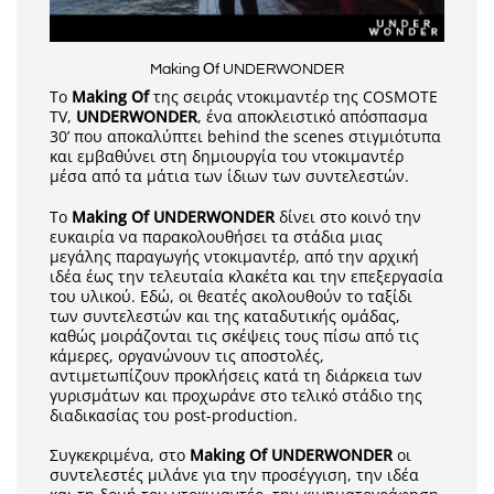
Making Οf UNDERWONDER
Tο
Making
Of
της σειράς ντοκιμαντέρ της COSMOTE
TV,
UNDERWONDER
, ένα αποκλειστικό απόσπασμα
30’ που αποκαλύπτει behind the scenes στιγμιότυπα
και εμβαθύνει στη δημιουργία του ντοκιμαντέρ
μέσα από τα μάτια των ίδιων των συντελεστών.
Το
Making Οf
UNDERWONDER
δίνει στο κοινό την
ευκαιρία να παρακολουθήσει τα στάδια μιας
μεγάλης παραγωγής ντοκιμαντέρ, από την αρχική
ιδέα έως την τελευταία κλακέτα και την επεξεργασία
του υλικού. Εδώ, οι θεατές ακολουθούν το ταξίδι
των συντελεστών και της καταδυτικής ομάδας,
καθώς μοιράζονται τις σκέψεις τους πίσω από τις
κάμερες, οργανώνουν τις αποστολές,
αντιμετωπίζουν προκλήσεις κατά τη διάρκεια των
γυρισμάτων και προχωράνε στo τελικό στάδιο της
διαδικασίας του post-production.
Συγκεκριμένα, στο
Making Οf
UNDERWONDER
οι
συντελεστές μιλάνε για την προσέγγιση, την ιδέα