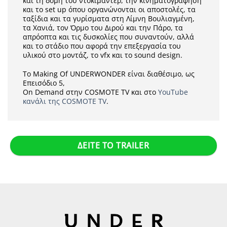
και τη δομή του ντοκιμαντέρ, την κινηματογράφηση
και το set up όπου οργανώνονται οι αποστολές, τα
ταξίδια και τα γυρίσματα στη Λίμνη Βουλιαγμένη,
τα Χανιά, τον Όρμο του Διρού και την Πάρο, τα
απρόοπτα και τις δυσκολίες που συναντούν, αλλά
και το στάδιο που αφορά την επεξεργασία του
υλικού στο μοντάζ, το vfx και το sound design.
Το Making Οf UNDERWONDER είναι διαθέσιμο, ως
Επεισόδιο 5,
On Demand στην COSMOTE TV και στο
YouTube
κανάλι της COSMOTE TV
.
ΔΕΙΤΕ ΤΟ TRAILER