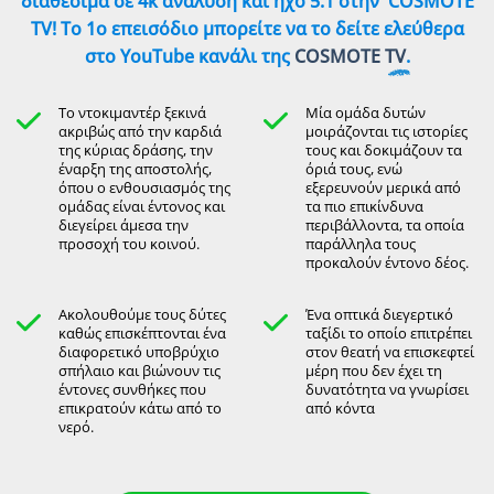
διαθέσιμα σε 4k ανάλυση και ήχο 5.1 στην
COSMOTE
TV! Το 1ο επεισόδιο μπορείτε να το δείτε ελεύθερα
στο YouTube κανάλι της
COSMOTE TV
.
Το ντοκιμαντέρ ξεκινά
Μία ομάδα δυτών
ακριβώς από την καρδιά
μοιράζονται τις ιστορίες
της κύριας δράσης, την
τους και δοκιμάζουν τα
έναρξη της αποστολής,
όριά τους, ενώ
όπου ο ενθουσιασμός της
εξερευνούν μερικά από
ομάδας είναι έντονος και
τα πιο επικίνδυνα
διεγείρει άμεσα την
περιβάλλοντα, τα οποία
προσοχή του κοινού.
παράλληλα τους
προκαλούν έντονο δέος.
Ακολουθούμε τους δύτες
Ένα οπτικά διεγερτικό
καθώς επισκέπτονται ένα
ταξίδι το οποίο επιτρέπει
διαφορετικό υποβρύχιο
στον θεατή να επισκεφτεί
σπήλαιο και βιώνουν τις
μέρη που δεν έχει τη
έντονες συνθήκες που
δυνατότητα να γνωρίσει
επικρατούν κάτω από το
από κόντα
νερό.